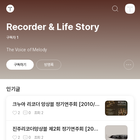
검색하기
티스토리
Recorder & Life Story
구독자
1
The Voice of Melody
구독하기
방명록
신고하기 레이어
열기
인기글
크누아 리코더 앙상블 정기연주회 [2010/1
2/14 크누아홀]
2
0
조회
2
진주리코더앙상블 제2회 정기연주회 [201
0/12/09 칠암동성당]
2
0
조회
2