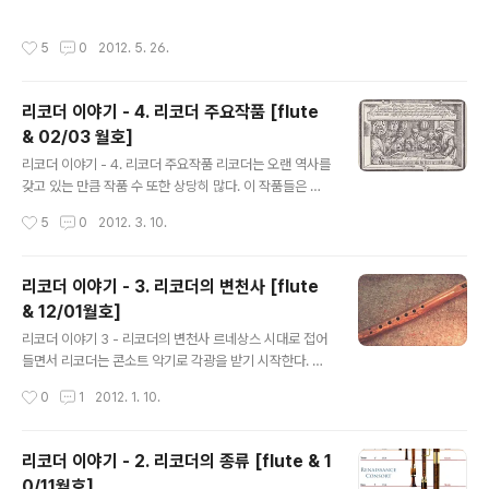
데이빗 먼로우의 음악세계를 만나보기에 적절한 음반이다.
악 부흥운동을 통해 다시금 세상을 얼굴을 내민 악기다. 이
리코더 뿐만 아니라 중세, 르네상스 관악기에 능통했던 먼
런 연유로 고음악 부흥운동 당시 리코더 연주가들에게 있
작성시간
5
0
2012. 5. 26.
로우는 고음악 부흥운..
어서 이 악기와 당대의 음악들을 제대로 복원하는 것은 쉽
지 않은 일이었다. 하지만, 그럼에도 당대의 연주관습을 찾
아 음악을 복원한 선배 연주자들 덕분에 오늘의 리코더 음
리코더 이야기 - 4. 리코더 주요작품 [flute
악이 존재한다. 오늘날 상당히 많은 리코더 연주가들이 있
& 02/03 월호]
지만, 이번 호에서는 그 중에서 주목해 볼 만한 연주가들을
글 내용
소개해본다. 1. 데이빗 먼로우 (David Munrow, 1942~1
리코더 이야기 - 4. 리코더 주요작품 리코더는 오랜 역사를
976) http://www.davidmunrow.org 데이빗 먼로우는
갖고 있는 만큼 작품 수 또한 상당히 많다. 이 작품들은 각
고음악 부흥운동의 선구자격에 속하는 인물이다. 그는 리
시대별로 악기의 쓰임새에 따라 다른 성격을 갖고 있다. 바
작성시간
5
0
2012. 3. 10.
코더..
로크 이전 시대인 중세, 르네상스 시대에는 독주악기 보다
는 성악의 보조수단으로 활용되거나 콘소트 음악(Consor
t)에 사용되었기 때문에 악기 자체의 개성을 살린 작품들은
리코더 이야기 - 3. 리코더의 변천사 [flute
많지 않다. 반면 바로크시대에는 독주악기로 급부상하면서
& 12/01월호]
당대의 소나타, 협주곡, 모음곡, 칸타타, 오페라 등 다양한
글 내용
장르에 활용되었다. 이번 호에서는 바로크시대를 중심으로
리코더 이야기 3 - 리코더의 변천사 르네상스 시대로 접어
그 이전과 이후의 작품들을 간략히 살펴볼까 한다. 중세, 르
들면서 리코더는 콘소트 악기로 각광을 받기 시작한다. 이
네상스 시대 중세시대에 리코더는 독주 작품의 성격이 아
콘소트 음악(Consort Music)이라는 말은 앙상블을 말하
작성시간
0
1
2012. 1. 10.
닌 다른 악기들과 함께 합주형태로 쓰이곤 했다. 주로 춤곡
는 것이기도 한데, 같은 족의 악기로 구성된 것을 훌 콘소트
이나 성악의 반주로 ..
(Whole Consort), 다른 족의 악기들과 혼합된 편성을 브
로큰 콘소트(Broken Consort)라고 부른다. 예를 들면
리코더 이야기 - 2. 리코더의 종류 [flute & 1
리코더 만으로 구성된 플란더스 리코더 콰르텟이나 암스테
0/11월호]