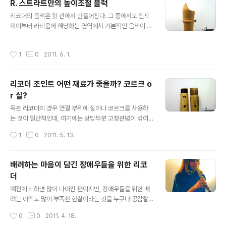
R. 스트라트만의 높이조절 블럭
이 되지 않을까 하는 마음으로 정리해본다. 1. 호흡 개인적
글 내용
리코더의 음색은 윗 관에서 만들어진다. 그 중에서도 윈드
으론 무엇보다도 이 호흡이 중요하다고 가장 기본이라고
웨이부터 라비움에 해당하는 영역에서 기본적인 음색이 형
생각한다. 숨 못 쉬는 사람이 어디 있겠냐고 하겠지만, 리코
성된다. 리코더의 음색을 조정하는 작업인 보이싱(Voicin
더를 불 때 제대로 숨 쉬지 못하는 사람들이 많다. 호흡이
g)을 할 때 이 부분을 주로 다루는 것은 이런 이유 때문이
불안정하거나 짧은 사람들의 대부분이 자신이 폐활량이 적
작성시간
1
0
2011. 6. 1.
다. 제작자들은 악기의 특성에 따라 블럭과 라비움의 높이
어서 그렇다고 항변하기도 하지만, 실은 제대로 호흡하지
를 조절하고, 라비움의 표면과 블럭의 챔퍼(Chamfer) 면
못하기 때문이다..
을 수정한다. 브레상, 스탠즈비, 데너 등의 히스토리컬 모델
리코더 조인트 어떤 재료가 좋을까? 코르크 o
들의 각기 다른 특징의 음색들도 외관 보다는 내부구조에
r 실?
따른 차이라고 볼 수 있다. 때문에 연주자들은 자신의 독주
글 내용
회 등에서 한 종류의 리코더 보다는 여러 종류의 리코더를
목관 리코더의 경우 연결 부위에 실이나 코르크를 사용하
준비한다. 연주하는 작품에 따라 다른 성향의 음색을 필요
는 것이 일반적인데, 여기에는 상당부분 고정관념이 섞여
로 하기 때문이다. 그런데, 한 대의 리코더로 여러 음색을
있는 것이 아닌가 생각된다. 아래 내용은 어디까지나 개인
작성시간
1
0
2011. 5. 13.
표현할 수 있는 리코더가 ..
적인 생각이니 참고 정도만 하면 좋겠다. 오늘날 생산되는
목관 리코더를 살펴보면 대량 생산되는 리코더의 경우 일
반적으로 코르크로 연결부위가 마감되어 있다. 하지만, 수
배려하는 마음이 담긴 장애우들을 위한 리코
제품의 경우 대부분 실로 연결부위를 마감한다. 때문에 코
더
르크는 보급형이나 중급 정도의 모델에 사용하고, 실은 수
글 내용
제품 같은 고급 모델의 경우에만 사용하는 것이라고 생각
예전에 비하면 많이 나아진 편이지만, 장애우들을 위한 배
하는 경우가 많다. 하지만, 여기서 두 재료의 장단점을 비교
려는 아직도 많이 부족한 현실이라는 것을 누구나 공감할
해보고, 더 실용적인 것에 관해 생각해보면 이러한 인식은
것이다. 리코더 또한 예외는 아니다. 다른 악기에 비해서 장
작성시간
0
0
2011. 4. 18.
고정관념이라는 것에 의견이 모아지지 않을까 싶다. 수제
애우들, 그 중에서도 장애아동들에게 리코더가 더 민감한