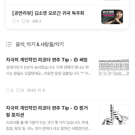
[공연리뷰] 김소영 오르간 귀국 독주회
1
0
조회
2
음악, 악기 & 사람들/악기
분류 전체보기
주요 글 목록
지극히 개인적인 리코더 연주 Tip - ② 써밍
글 내용
업데이트가 상당히 늦어졌습니다. 이게 연재가 맞냐고 하
시는 분들도 있을텐데요...죄송한 말씀 덧붙입니다. ^^ 이번
에는 써밍에 관해 다뤄 보겠습니다. 익숙해지면 크게 어렵
진 않은 것이 써밍인데, 초등교육이나 일반 교습시에 잘 다
작성시간
2
0
2020. 11. 5.
뤄지지 않아서 리코더를 처음 배우시는 분들은 잘못된 방
식으로 연주하시는 경우가 많습니다. 그러다보니 나중에
고치려다가 애를 먹는 경우가 많죠. 리코더 연주에서 써밍
지극히 개인적인 리코더 연주 Tip - ① 핑거
(Thumbing)이란 왼손 엄지손가락으로 0번 홀을 개폐시
링 포지션
에 움직이는 방식을 말합니다. 아래 그림의 리코더 운지표
글 내용
를 보면 홀 전체를 다 막을 때를 ●, 열였을 때를 ○, 반쯤 막
리코더를 불 때 기본이 되는 것이 몇 가지 있습니다. 자세,
았을 때를 ◐ 처럼 표기합니다. 써밍은 이 세 가지를 능숙하
호흡, 텅잉 등. 어느 것이 먼저다 라고 말하긴 어렵겠지만,
게 다루는 테크닉입니다. 무엇보다도 써밍은 고음 연주시
일단 악기를 연주하려면 먼저 손에 들어야 하기에 자세부