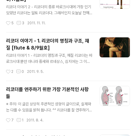
르담 루키 스타더스트 쿼텟 등의 경우는 전자를, 팔라디안
글 내용
앙상블 처럼 바이올린, 리코더, 류트, 비올라 다 감바 등으
리코더 이야기 2 - 리코더의 종류 바로크시대에 가장 인기
로 편성된 구성은 후자를 지칭한다고 보면 된다. 이 콘소트
있었던 리코더는 알토 리코더다. 그래서인지 오늘날 전해
음악에서 리코더는 자체의 합주 편성으로도 연주했지만,
지는 17~18세기의 곡들은 이 악기를 위한 독주 작품들이
작성시간
5
3
2011. 11. 11.
성악파트의 반주나 혹은 성악파트와 중복해서 연주하기도
압도적으로 많은 편이다. 영국에서는 이 알토리코더를 Co
했다. 이..
mmon Flute 라는 명칭으로 불렀고, 이 악기를 기준으로
다른 악기들의 명칭이 정해지기도 했다. 예를 들면 Fourth
리코더 이야기 - 1. 리코더의 명칭과 구조, 재
Flute, Fifth Flute, Sixth Flute 처럼 말이다. 하지만, 이
질 [flute & 8/9월호]
번 호에서는 보다 이해를 돕기 위해 우리나라에서 초등학
글 내용
교를 거친 이들이라면 한번 쯤은 불어봤을 소프라노 리코
리코더 이야기 1 - 리코더의 명칭과 구조, 재질 리코더는 바
더를 기준으로 리코더의 종류에 관해 설명하도록 하겠다.
로크시대 뿐만 아니라 중세와 르네상스, 심지어는 그 이전
좌측에 있는 사진의 리코더는 르네상스 시대의 다양한 파
고대에서도 그 흔적을 찾아볼 수 있는 상당히 오랜 역사를
작성시간
2
0
2011. 9. 5.
트의 리코더들이다. 오늘날 합주시 사용하는 리코더는 대
지닌 악기에 속한다. 우리나라의 경우 누구나 초등학교 시
부분 바..
절 손쉽게 접할 수 있는 악기여서였는지는 몰라도 친근한
악기의 이미지가 한 때는 장난감으로까지 둔갑했던 것이
리코더를 연주하기 위한 가장 기본적인 사항
사실이다. 한 때 ‘피리’라는 이름으로 불리기도 했지만, 국
들
악기 중에 동명의 악기가 있기도 해서 오늘날에는 리코더
글 내용
라는 이름으로 불리고 있는 것이 일반적이다. 사실 피리라
※ 주의: 이 글은 상당히 주관적인 성향의 글이므로, 실제와
는 이름이 잘못된 것만은 아니다. 17, 18세기에 플루트(Flu
는 다를 수 있음을 밝혀 둡니다. ^^ 리코더를 잘 연주하기
te)가 리코더를 지칭하는 말이었던 것 만큼, 플루트를 우리
위해서는 어떻게 해야 할까? 어떤 사람들은 열심히, 꾸준히
작성시간
7
1
2011. 8. 4.
식으로 표현하는 이름으로 피리라는 단어만큼 적합한 단어
하면 된다는데...과연 열심히 하면 다 되는걸까? 나 또한 리
도 없을 것이다. 리코더는 ..
코더를 잘 불지도 못하고 밤 놔라 배 놔라 할 처지는 못되지
만, 그간의 경험을 바탕으로... 누군가에게는 2%라도 도움