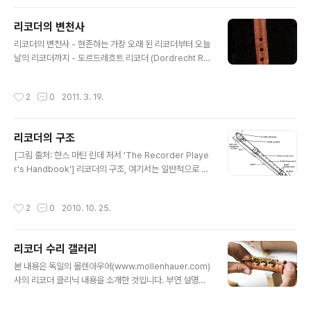
품, 흔히들 말하는 개인 제작자들에 의해 생산되는..
악기가 될 수 있는 이유는 대부분의 우리나라 초등학생들
이 3~4학년때 리코더를 배우기 때문이다. 또래 친구들이
리코더의 변천사
아무렇지도 않게 연주하는 리코더가 장애를 가진 아이들에
글 내용
리코더의 변천사 - 현존하는 가장 오래 된 리코더부터 오늘
겐 자신의 핸디캡을 더 노출시키게 되면서 마음의 상처를
날의 리코더까지 - 도르드레흐트 리코더 (Dordrecht Re
주는 악기가 될지도 모른다. 결국 이런 이유 때문에 리코더
corder) 출처: www.recorderhomepage.net 다른
를 더 기피하게 되는 것도 사실이다. 그래도 다행이라고 해
악기도 마찬가지겠지만, 리코더 만큼 다양하게 변화해 온
야 할까. 이웃나라 일본의 대표적인 리코더 브랜드인 아울
작성시간
2
0
2011. 3. 19.
악기도 드물 것이다. 그 만큼 리코더가 긴 역사를 갖고 있
로스에서는 아이들의 불편을 덜어주기 위해 핸디캡 리코더
고, 각 시대별로 요구하는 것에 따라 악기의 형태도 서서히
(아래)를 개발해서 생산하고 있다. 아울로스..
바뀌었다. 현존하는 가장 오래된 리코더는 도르트레흐트
리코더의 구조
리코더(Dordrecht Recorder)라고 불리는 것으로 13세
글 내용
기 중반 무렵의 리코더로 추정된다. (물론 리코더의 역사를
[그림 출처: 한스 마틴 린데 저서 'The Recorder Playe
살펴보면 그 이전의 리코더도 존재했었다는 것이 오늘날
r's Handbook'] 리코더의 구조, 여기서는 일반적으로 쉽
전해지는 그림들과 자료들을 통해 증명되고 있다.) 한 개의
게 만나볼 수 있는 바로크시대의 모델을 예시로 설명하고
관으로 된 리코더는 오늘날과 같이 전면에 7개의 홀이 뚫
자 한다. 단, 여기서 미리 참고할 것은 모든 바로크시대의
작성시간
2
0
2010. 10. 25.
려..
리코더가 3단으로 분리되는 것은 아니라는 것과 6/7번 홀
이 이중으로 되어 있지는 않다는 것이다. 실제로 현존하는
17~18세기의 리코더에는 6/7번 홀이 싱글로 되어 있는
리코더 수리 갤러리
경우도 흔하다.
글 내용
본 내용은 독일의 몰렌아우어(www.mollenhauer.com)
사의 리코더 클리닉 내용을 소개한 것입니다. 부연 설명은
개인적의 의견을 담은 것으로 실제와는 차이가 있을 수 있
습니다. 보조키 수리 후 스프링 원위치로 고정 블럭 챔퍼 수