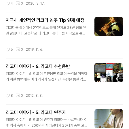
작성시간
4
0
2020. 3. 17.
에 필수적인 기법입니다. 소프라..
터 시작해 봅니다. 기본적으로는 호흡이 원활하게 하기 위
해 허리를 펴고, 고개를 너무 숙이지 말고 정면을 응시하는
높이로 드는 것이 좋습니다. 리코더는 제일 아래 벨 부분이
지극히 개인적인 리코더 연주 Tip 연재 예정
위로 올라갈수록 소리가 더 멀리까지 전달됩니다. 고개를
글 내용
리코더를 좋아해서 본격적으로 불게 된지도 28년 정도 된
숙이면 그만큼 전달력이 많이 떨어진다는 것을 아시면 좋
것 같습니다. 고등학교 때 리코더 동아리를 시작으로 본다
겠습니다. 이런 이유로 연주자들은 연주에 따라 벨 높이를
면요. 지나온 세월의 수만큼 실력이 느는 것은 당연히 아니
다르게 해서 다양한 다이내믹을 구사하기도 합니다. 그리
지만, 그 세월 만큼의 경험은 어느 정도 쌓이는 것 같습니
고, 정말 중요한 핑거링이 있죠. 처음 리코더를 시작하는 분
작성시간
6
0
2019. 11. 6.
다. 리코더를 전문적으로 레슨 받진 않았지만, 아마추어 동
들 중 적지 않은 수가 핑거링홀을 손 끝으로 막곤 합니다.
호회 활동, 그리고 다양한 연주자들의 연주를 공연이나 음
그럴 경우 정확하게 구멍을..
반으로 접하고, 또 나름 이쪽 업계(?) 쪽에서 오래 있다 보
리코더 이야기 - 6. 리코더 추천음반
니 나름의 개인적인 팁들이 있습니다. 전문가나 관련기관
글 내용
으로부터 검증받은 것은 아니지만, 이 정도는 충분히 리코
리코더 이야기 - 6. 리코더 추천음반 리코더 음악을 이해하
더를 좋아하는 분들과 공유할 수 있겠다 싶어 글쓰기를 시
기 위한 방법에는 여러 가지가 있겠지만, 음반을 통한 감상
작합니다. 제 개인의 실력도 그다지 좋지 않기에 누군가를
방법은 큰 공을 들이지 않고도 접근할 수 있는 최적의 방법
가르치려 할 생각은 전혀 없습니다. 리코더를 좋아해서 리
이겠다. 최근 국내에도 고음악의 열기에 힘입어 다양한 연
작성시간
8
0
2012. 8. 8.
코더 연주를 잘 해보고 싶은 분들께..
주자들의 다양한 음반들이 수입되고 있는데, 이번 호에서
는 그 중에서 들어볼 만한 음반들을 골라 소개해볼까 한다.
절판된 음반들은 목록에 포함시키지 않았고, 어렵지 않게
리코더 이야기 - 5. 리코더 연주가
구입할 수 있는 음반들로 정리했다. 리코더의 예술 - 데이
글 내용
빗 먼로우 Testamnet (SBT2 1368) ‘리코더의 예술’은
리코더 이야기 - 5. 리코더 연주가 리코더는 바로크시대 이
젊은 나이에 생을 마감한 천재적인 고음악 스페셜리스트인
후 역사 속에서 약 200년간 사라졌다가 20세기 중반 고음