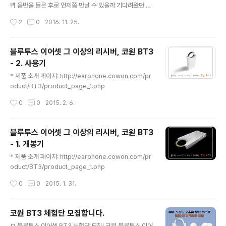
자녀양육서가 아니다. 자녀양육에 관한 지침도 포함되어
뷔 음반을 들은 후로 언제쯤 만날 수 있을까 기다려왔던 그
있지만, 제목에서 알 수 있는 것처럼 이 책은 아버지를 대상
이름.그가 왔다. 하프시코디스트 장 롱도와 함께... 이번 글
작성시간
2
0
2016. 11. 25.
으로 한 책이며, 그들을 위한 지..
은 리뷰라기 보다는 후기라고 표현하는게 나을 듯...왜냐면
지극히 주관적인 글이 될 테니까...팬심으로 글을 쓰는 사람
에게 애당초 객관성을 기대하기란 무리 아니던가... 2016
블루투스 이어셋 그 이상의 리시버, 코원 BT3
년 11월 24일 오후 8시...금호아트홀에서는 리코더의 거장
- 2. 사용기
(누군가는 리코더의 파가니니라고...ㅎㅎ) 모리스 슈테거와
글 내용
장 롱도의 듀오 연주회가 열렸다. 공연소식은 작년 네이버
* 제품 소개 페이지: http://earphone.cowon.com/pr
카페인 '슈만과 클라라'에서 금호아트홀 2016년 스케쥴을
oduct/BT3/product_page_1.php
보고 알게 되었고, 조기예매 소식까지 전해져 자그마치 1년
작성시간
0
0
2015. 2. 6.
전에 예매를 감행했다. 큰아들 주원이와 함께 보려고 2장..
블루투스 이어셋 그 이상의 리시버, 코원 BT3
- 1. 개봉기
글 내용
* 제품 소개 페이지: http://earphone.cowon.com/pr
oduct/BT3/product_page_1.php
작성시간
0
0
2015. 1. 31.
코원 BT3 체험단 모집합니다.
글 내용
ㅁ 블루투스 이어셋 BT3 체험단 모집! 코원 블루투스 이어