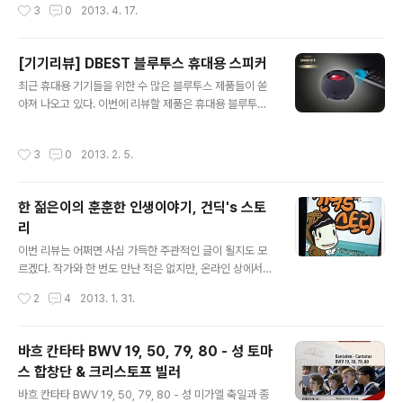
작성시간
3
0
2013. 4. 17.
수 있는데, 당시 프랑스 궁정에서 인기를 끌었던 발레와 고
탈리아, 영국 등을 두루 다니며 당대의 음악들을 직접 몸소
전비극의 결합이 이..
익히고, 수용했다. 물론, 바흐와 동시대 음악가들도 각국의
음악적 형식들을 받아들이고, 자신들의 음악에 적용하곤
[기기리뷰] DBEST 블루투스 휴대용 스피커
했지만, 헨델은 보다 더 명쾌하게 당대의 음악적 흐름을 다
글 내용
최근 휴대용 기기들을 위한 수 많은 블루투스 제품들이 쏟
채롭게 표현하는 능력을 갖고 있었다. 무엇보다도 헨델에
아져 나오고 있다. 이번에 리뷰할 제품은 휴대용 블루투스
게는 남다른 통찰력이 있었고, 그런 능력은 그가 영국으로
스피커다. 영국의 DBEST 사에서 출시한 휴대용 스피커 P
이주한 이후 자신의 음악을 더 꽃피우게 하는 원동력이 되
S 4001BT(이하 4001BT)!! 집에서 MP3 플레이어에 연
었다. 1712년 영국으로 이주한 헨델은 당시 이탈리아 오페
작성시간
3
0
2013. 2. 5.
결해서 사용할 유선 스피커가 하나 필요했는데, 4001BT
라가 인기를 끌었던 영국에서 ‘리날도’를 시작으로 성공의
는 유선과 무선 모두 가능하던 차에 사용해보게 되었다. 무
대열에 합류했고, 이후..
엇보다 이 상품을 홍보하면서 하이파이(Hi-Fi)라는 문구를
한 젊은이의 훈훈한 인생이야기, 건딕's 스토
사용했기에, 최소한 어느 정도의 기능은 낼 것이라 기대했
리
다. 일단 외관을 한번 살펴보자. 충전 및 데이터 전송용 케
글 내용
이블 커넥터 스피커 온 오프 스위치 외관은 상당히 심플하
이번 리뷰는 어쩌면 사심 가득한 주관적인 글이 될지도 모
다. 그러면서도 갖출 것은 다 갖췄다. 상당히 작은 크기여서
르겠다. 작가와 한 번도 만난 적은 없지만, 온라인 상에서
한 손에 쥐기에도 충분한 크기의 스피커다. 과연 요만한 크
숱한 만남을 가지면서 남다른(?) 애정을 갖져 왔기에 아무
작성시간
2
4
2013. 1. 31.
기에서 어..
렇지도 않게 '평'을 한다는건 이미 안드로메다에서나 가능
한 일이 아닐까 싶다. 개인적으론 이번 리뷰를 특별히 주관
적으로 쓸 수 있게 되서 다행이고, 감사한 일이라고 생각한
바흐 칸타타 BWV 19, 50, 79, 80 - 성 토마
다. 뭐... 그렇다고 대단한 글을 쓰겠다는건 절대 아니다!! 단
스 합창단 & 크리스토프 빌러
지, 온라인상에서 만난 한 풋풋한 젊은이의 감성과 그 흔적
글 내용
을 조금이나마 짚어 보는데 동참할 수 있다는 것만으로도
바흐 칸타타 BWV 19, 50, 79, 80 - 성 미가엘 축일과 종