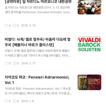
[공연리뷰] 일 자르디노 아르모니코 내한공연
로 그의 기술적인 면과 예술성이 집대성된 종교음악의 걸
글 내용
일 자르디노 아르모니코 내한공연 2014. 3. 12 성남아트
작으로 손꼽힌다. 동시에 수 백 년이 지난 지금도 음악가,
센터 콘서트홀 Performer Giovanni Antonini, recor
이론가들 사이에서 끊임없이 논의되고 있는 작품이기도 하
ders, chalumeau & direction Tindaro Capuano,
다. 무엇보다 바흐가 이 작품을 하나의 통일된 작품으로 연
chalumeau Stefano Barneschi, Marco Bianchi, vi
주할 목적으로 작곡했는지, 그리고 이 작품이 카톨릭 미사
작성시간
4
2
2014. 3. 13.
olins Liana Mosca, viola Paolo Beschi, violoncell
를 위한 것인지 아니면 루터교 미사를 위한 것인지에 대한
o Giancarlo De Frenza, contrabass Michele Pas
논의..
otti, archlute Riccardo Doni, harpsichord Progra
비발디: 사계/ 첼로 협주곡/ 비올라 다모레 협
m G.F.Handel : Concerto op.6 no.7 in B flat majo
주곡 [베를리너 바로크 졸리스텐]
r G.P.Telemann : Concerto in C major for ..
글 내용
비발디: 사계/ 첼로 협주곡/ 비올라 다모레 협주곡 베를리
너 바로크 졸리스텐 / 라이너 쿠스마울 (바이올린, 리더) 게
오르그 파우스트 (첼로) / 볼프람 크리스트 (비올라 다모레)
작성시간
0
0
2014. 2. 17.
Philharmonie / PHIL. 06027 바로크시대의 협주곡은
합주협주곡에서 독주협주곡의 형태로 점차 변화했다. 이탈
리아의 코렐리를 중심으로 확립된 합주협주곡(콘체르토 그
지아코모 파코 : Pensieri Adriarmonici,
로소, Concerto Grosso)은 당대에 그의 제자인 제미니
Vol. 1
아니를 비롯해서 유럽 전역의 작곡가들에게 큰 영향을 끼
글 내용
친 큰 흐름이자 바로크시대를 대표하는 형식 중 하나였다.
지아코모 파코 : Pensieri Adriarmonici, Vol. 1 마누엘
여러 독주악기군이 등장하는 합주협주곡에 이어 독주협주
조그비 (바이올린), 멕시칸 바로크 오케스트라, 미구엘 로
곡의 등장은 독주악기를 보다 더 부각켰으며, 이후 고전시
렌스 (지휘) Toccata Classics l TOCC 0202 지아코
작성시간
0
0
2014. 1. 9.
대 협주곡의 모델이 되었다. 이 중심에 있던 작곡가가 바로
모 파코는 비발디와 동시대의 작곡가로, 베네치아를 대표