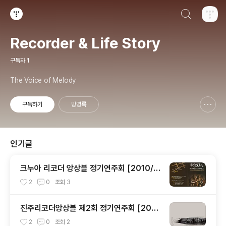
검색하기
티스토리
Recorder & Life Story
구독자
1
The Voice of Melody
구독하기
방명록
신고하기 레이어
열기
인기글
크누아 리코더 앙상블 정기연주회 [2010/1
2/14 크누아홀]
2
0
조회
3
진주리코더앙상블 제2회 정기연주회 [201
0/12/09 칠암동성당]
2
0
조회
2