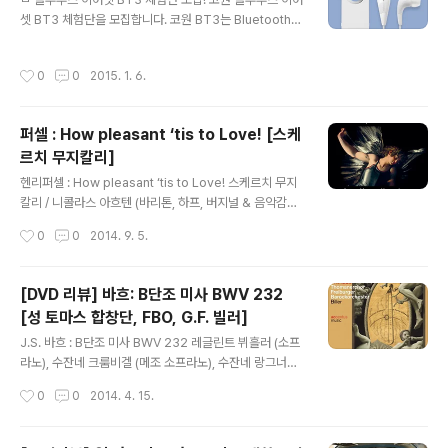
셋 BT3 체험단을 모집합니다. 코원 BT3는 Bluetooth
4.0 기반의 안정적이고 호환성이 뛰어난 무선 연결과 BBE
+ 음장 최초 지원으로 고품질 사운드 제공 되며 노이즈 필
작성시간
0
0
2015. 1. 6.
터링 기술로 통화품질이 향상된 제품입니다. 또 멀티포인
트 연결 밒 여러가지 부가기능을 제공합니다. 블루투스 이
어셋 BT3를 경험해보고 싶다면 바로 체험단으로 신청해
퍼셀 : How pleasant ‘tis to Love! [스케
보세요. 수행미션 (2건의 리뷰등록) 1주차 - 개봉기 및 디
르치 무지칼리]
자인 UI 2주차 – 실 사용기 및 총평 지원방법 -본 게시물을
글 내용
운영중인 블로그나 활동중인 카페에 스크랩 후 댓글작성 ​
헨리퍼셀 : How pleasant ‘tis to Love! 스케르치 무지
BT3 제품소개 : http://bit.ly/1x8ww5Q ㅁ 댓글 이벤트
칼리 / 니콜라스 아흐텐 (바리톤, 하프, 버지널 & 음악감독)
체험기에 대한 리뷰 댓글 작성자 중 추첨을 통해 BT..
라이누트 판 메켈렌 (테너) Alpha 192 영국의 작곡가 브
작성시간
0
0
2014. 9. 5.
리튼의 ‘청소년을 위한 관현악 입문’은 청소년들에게 관현
악에 사용되는 오케스트라 악기들을 알기 쉽게 소개하기
위해 쓴 작품으로 학창시절 교과서에 단골메뉴로 소개되곤
[DVD 리뷰] 바흐: B단조 미사 BWV 232
한다. 브리튼은 각 악기들의 특색 있는 음색을 소개하기 위
[성 토마스 합창단, FBO, G.F. 빌러]
해 한 작곡가의 선율을 사용했고, 그 선율은 작품 전반에 다
글 내용
양한 악기들의 음색으로 등장한다. 그 선율은 바로 헨리 퍼
J.S. 바흐 : B단조 미사 BWV 232 레글린트 뷔흘러 (소프
셀의 모음곡 ‘압델라자르’에 등장하는 주제다. 브리튼은 그
라노), 수잔네 크룸비겔 (메조 소프라노), 수잔네 랑그너
에 앞서 이 대 작곡가를 소개하면서 이런 수식어를 덧붙였
(알토), 마르틴 라트케 (테너), 마르쿠스 플라이히 (베이스)
작성시간
0
0
2014. 4. 15.
다. ‘영국의 위대한 작곡가’ ‘영국의 오르페우스’라고 불린 ..
성 토마스 합창단, 프라이부르크 바로크 오케스트라, 게오
르그 프리드리히 빌러 (지휘) Accentus Music / ACC 2
0281 바흐의 B단조 미사는 바흐가 말년에 완성한 작품으