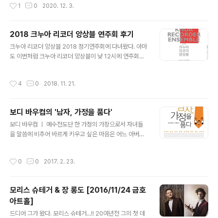
작성시간
1
0
2020. 12. 3.
쿵쾅거리는 심장을 진정시키고 있었으니... 누군가를 직접
Recorder and Basso Continuo, Op. 1 No. 10 D.N.
대면하기 전까지..
Sarro / Concerto in d minor for Recorder, String
s and Basso Continuo N. Fiorenza / Concerto in
2018 크누아 리코더 앙상블 연주회 후기
a minor for Recorder, Strings and Basso Continu
글 내용
크누아 리코더 앙상블 2018 정기연주회에 다녀왔다. 아마
o G. Sammartini / Sonata in G Major for Recorde
도 이번처럼 크누아 리코더 앙상블이 낮 12시에 연주회를
r and Basso Contin..
한 건 처음이 아니었을까 싶다. 좋은 연주회임에도 불구하
고 학교측의 부족한 배려는 아쉽기만 하다. 개인적으로야
작성시간
4
0
2018. 11. 21.
가깝기도 하고 마침 점심시간이라 손쉽게 다녀왔지만 다른
사람들은 연주회 시간을 보고 의아해하지 않았을까. 누구
를 위한 연주회인가 하고... 아무튼! 최근 과거에 비해 연주
보디 바우컴의 '남자, 가정을 품다'
회장을 많이 찾지 못하고 있는데, 오랜만에 기분좋게 감상
글 내용
한 연주회였다. 거의 포스팅이 없는 블로그에 이렇게 글을
보디 바우컴 ㅣ 예수전도단 한 가정의 가장으로서 자녀들
쓰게 만들 정도라면 충분한 증명이 되지 않을까. 이번 연주
을 말씀에 비추어 바르게 키우고 싶은 마음은 어느 아버지
회의 테마는 'Bach in the air' 다. 올해는 바흐 탄생 333
나 마찬가지일 것이다. 때문에 도움을 받고자 여러 자녀 양
주년이기도 한 만큼 다른 해보다 바흐 관련 공연도 많은 편
육서들을 들춰 보지만, 적당한 책을 찾기란 쉽지 않다. 그러
작성시간
0
0
2017. 2. 23.
이다. 그런데 왜..
던 차에 좋은 책을 만났다. 바로 조슈아 아버지 모임의 필독
서로 접하게 된 보디 바우컴의 ‘남자, 가정을 품다’라는 책
이다. 많은 양육서적을 읽어보진 않았지만, 개인적으로 이
모리스 슈테거 & 장 롱도 [2016/11/24 금호
책은 다른 책들에서 발견하기 어려운 깨달음을 안겨주었
아트홀]
다. 무엇보다도 아버지라는 구체화된 대상을 위한 내용이
글 내용
기 때문이라 생각된다. 엄밀히 말해 ‘남자, 가정을 품다’는
드디어 그가 왔다. 모리스 슈테거...!! 20여년전 그의 첫 데