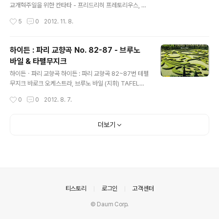
감사할 따름이다. 작가인 건디기(최권식님)님과의 만남은
교개혁주일을 위한 칸타타 - 프리드리히 프레토리우스, 콘
위드블로그라는 웹사이트를 통해서였다. 2010년 겨울이
라드 주버 (소프라노), 슈테판 칼레 (알토), 마틴 페졸트(테
작성시간
5
0
2012. 11. 8.
었던 걸로 기억하는데, 티스토리에서 블로그를 시작하면서
너), 고톨트 슈바르츠(베이스), 성 토마스 합창단, 게반트 하
우연히 위드블로그라는 사이트를..
우스 오케스트라, 게오르그 크리스토프 빌러 (지휘) Rond
eau l ROP 4031 바흐의 라이프치히 시절은 그의 찬란했
하이든 : 파리 교향곡 No. 82-87 - 브루노
던 칸타타들이 화려하게 꽃피운 시기였다. 쾨텐에서 라이
바일 & 타펠무지크
프치히로 거처를 옮기면서 쿠나우에 이어 1723년부터 17
글 내용
50년까지 토마스 교회의 칸토르로 봉직했던 바흐는 그 시
하이든ㆍ파리 교향곡 하이든 : 파리 교향곡 82~87번 테펠
기에 약 160곡의 칸타타를 남겼을 만큼 교회음악에 열의
무지크 바로크 오케스트라, 브루노 바일 (지휘) TAFELM
를 가지고 있었다. 물론, 당시 이런 역할은 칸토르로서의 의
USIK / TMK1013CD2 음악가들에게 있어서 재정적으로
작성시간
0
0
2012. 8. 7.
무이기도 했지만, 신실한 루터교 신자이기도 했던 바흐에
안정적인 환경이란 그들의 작품에까지도 영향을 미치는 중
게 있..
요한 요소일 것이다. 물론, 모두가 그렇다고 할 수는 없겠지
만, 이런 요소들은 음악가들의 심리에도 적지 않은 양향을
더보기
미쳤을 것이다. 이런 면에서 에스테르하치 공이라는 든든
한 주군을 후원자로 만나게 된 하이든은 덕분에 자신의 작
품세계를 안정적인 환경 속에서 여유롭게 펼칠 수 있었을
것이다. 에스테르하치 공은 하이든에게 상당한 권한을 부
여했고, 하이든은 그의 주군이 요구하는 사항들을 수용하
면서 만족스런 음악가로서의 일상을 누릴 수 있었다. 하이
의안내
티스토리
로그인
고객센터
든이 활동하던 당시에는 이미 귀족들..
© Daum Corp.