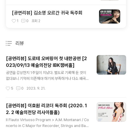
[공연리뷰] 김소영 오르간 귀국 독주회
1
0
조회
2
리뷰
분류 전체보기
주요 글 목록
[공연리뷰] 도로테 오버링어 첫 내한공연 [2
023/09/13 예술의전당 IBK챔버홀]
글 내용
공연을 감상한지 1주일이 지났다. 별도로 기록해 둔 것이
없다보니 기억에 의존해야 하기에 부족하거나 다소 왜곡된
부분이 있을지도 모르겠다. 그럼에도 도로테 오버링어라는
작성시간
5
0
2023. 9. 21.
연주자의 내한공연을 기록해두고 싶은 마음에 몇 자 적어
본다. 도로테 오버링어(Dorothee Oberlinger)는 타고
난 솔리스트다. 과거 라움 클랑(Raum Klang), 아르카나
[공연리뷰] 이효원 리코더 독주회 (2020. 1
(Arcana), 지금의 DHM 등에서 쏟아낸 음반들과 연주회
2. 2 예술의전당 리사이틀홀)
들이 그것을 뒷받침해 준다. 그녀의 음반이 국내에 소개된
글 내용
것도 20년이 조금 넘었으니 첫 내한 치고는 꽤나 늦은 감
Il Flauto Virtuoso Program > A.M. Montanari / Co
이 있다. 그래서일까. 리코더 애호가들의 이번 연주회에 대
ncerto in C Major for Recorder, Strings and Bas
한 기대감은 엄청나게 높았다. 나 또한 객석에서 숨죽이며
so Continuo P. Castrucci / Sonata in d minor for