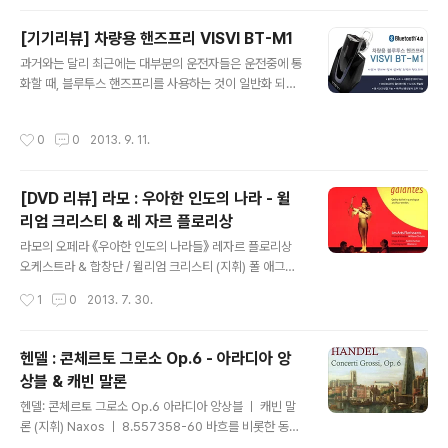
안토니오 비발..
하는 작곡가 중의 한 사람이다. 하지만, 안타깝게도 그에 관
해 전해지는 자료나 음악들은 상당부분 소실되어 많지 않
[기기리뷰] 차량용 핸즈프리 VISVI BT-M1
은 실정이다. 그의 음악과 생애는 우베르토 자놀리를 통해
글 내용
과거와는 달리 최근에는 대부분의 운전자들은 운전중에 통
서 1960년대에 이르러서야 비로소 세상에 알려졌다. 자놀
화할 때, 블루투스 핸즈프리를 사용하는 것이 일반화 되었
리의 연구와 노력이 아니었다면 파코라는 이름은 지금까지
다. 개인 휴대전화의 사용빈도수가 과거와는 달리 부쩍 증
도 도서관 한 켠에 먼지 쌓인 채 잊혀졌을지도 모른다. 196
가하면서 법적으로 규제되었기 때문일텐데, 초기 핸즈프리
0년대 초반 멕시코의 비즈카이나스 대학교 기록보관실의
작성시간
0
0
2013. 9. 11.
와는 달리 최근의 제품들은 통화는 기본, 그 이외의 부가적
감독인 곤잘로 오브레곤은 우연히 정체불명의 문건을 발견
인 기능을 추가로 담고 있다. 위드블로그를 통해 접하게 된
한다..
VISVI의 BT-M1(이하 BTM1 으로 표기)도 그에 발맞춰
[DVD 리뷰] 라모 : 우아한 인도의 나라 - 윌
출시된 상품으로, 기존의 제품들과는 다른 차별성을 담고
리엄 크리스티 & 레 자르 플로리상
있다. 일단 제품 부터 개봉해보자. 1. 개봉기 제품의 성능을
글 내용
떠나서 그 제품을 포장하고 있는 상태는 제품을 만나는 소
라모의 오페라 《우아한 인도의 나라들》 레자르 플로리상
비자와의 첫인상인 만큼 상당히 중요하다. 신뢰의 갈림길
오케스트라 & 합창단 / 윌리엄 크리스티 (지휘) 폴 애그뉴,
에 서 있는 상황이라고나 할까... 아무튼, 아래 그림을 따라
나탄 베르그, 파트리샤 프티봉 외 OPUS ARTE / OA 09
작성시간
1
0
2013. 7. 30.
개봉해보자. 일단 제품은..
23 D (2 DVD) 프랑스 오페라는 17세기 이탈리아 음악의
영향으로 시작되었다. 당시 프랑스와 이탈리아의 음악은
대립되는 성향도 강했지만, 반대로 융합을 원하는 부류도
헨델 : 콘체르토 그로소 Op.6 - 아라디아 앙
상당했다. 그 가운데 로베르 캉베르에 의한 프랑스 최초의
상블 & 캐빈 말론
오페라인 ‘포모나(Pomona)'가 무대에 올려졌고, 이후 륄
글 내용
리가 프랑스 음악을 독자적으로 주도하면서 프랑스 오페라
헨델: 콘체르토 그로소 Op.6 아라디아 앙상블 ㅣ 캐빈 말
의 양식들을 확립시켜 나갔다. 무엇보다 륄리의 큰 업적이
론 (지휘) Naxos ㅣ 8.557358-60 바흐를 비롯한 동시
라면 바로 서정비극이라는 양식을 만들어낸 것이라고 볼
대의 다른 작곡가들과는 달리 헨델은 독일뿐만 아니라 이