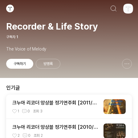
검색하기
티스토리
Recorder & Life Story
구독자
1
The Voice of Melody
구독하기
방명록
신고하기 레이어
열기
인기글
크누아 리코더 앙상블 정기연주회 [2011/11/
16 크누아홀]
1
0
조회
3
크누아 리코더 앙상블 정기연주회 [2010/1
2/14 크누아홀]
2
0
조회
2