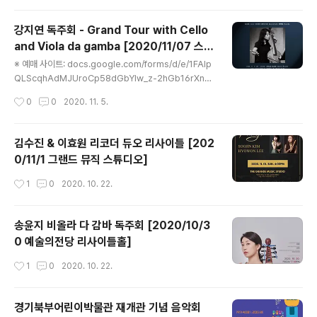
강지연 독주회 - Grand Tour with Cello
and Viola da gamba [2020/11/07 스튜
글 내용
디오 세나클]
※ 예매 사이트: docs.google.com/forms/d/e/1FAIp
QLScqhAdMJUroCp58dGbYlw_z-2hGb16rXn0
HxmAdYl0QAcDyQQ/viewform?fbclid=IwAR2nh
작성시간
0
0
2020. 11. 5.
M7_S6ijV_3IJvwMHLTEhN79S-xdGbA280F503
ouKct6RhUYZ-57x3I
김수진 & 이효원 리코더 듀오 리사이틀 [202
0/11/1 그랜드 뮤직 스튜디오]
작성시간
1
0
2020. 10. 22.
송윤지 비올라 다 감바 독주회 [2020/10/3
0 예술의전당 리사이틀홀]
작성시간
1
0
2020. 10. 22.
경기북부어린이박물관 재개관 기념 음악회