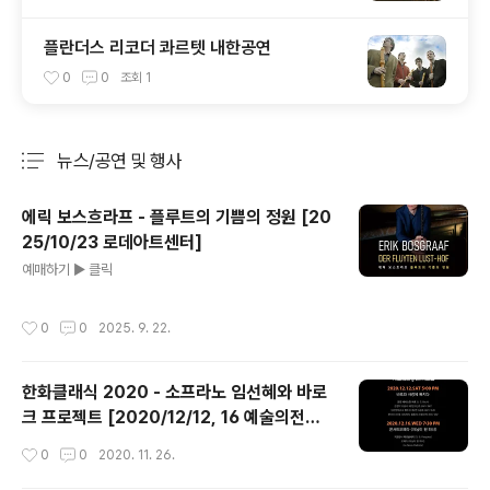
플란더스 리코더 콰르텟 내한공연
0
0
조회
1
뉴스/공연 및 행사
분류 전체보기
주요 글 목록
에릭 보스흐라프 - 플루트의 기쁨의 정원 [20
25/10/23 로데아트센터]
글 내용
예매하기 ▶ 클릭
작성시간
0
0
2025. 9. 22.
한화클래식 2020 - 소프라노 임선혜와 바로
크 프로젝트 [2020/12/12, 16 예술의전당
콘서트홀]
작성시간
0
0
2020. 11. 26.