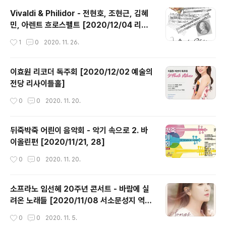
Vivaldi & Philidor - 전현호, 조현근, 김혜
민, 아렌트 흐로스펠트 [2020/12/04 리코
디아 아트홀]
작성시간
1
0
2020. 11. 26.
이효원 리코더 독주회 [2020/12/02 예술의
전당 리사이틀홀]
작성시간
0
0
2020. 11. 20.
뒤죽박죽 어릔이 음악회 - 악기 속으로 2. 바
이올린편 [2020/11/21, 28]
작성시간
0
0
2020. 11. 20.
소프라노 임선혜 20주년 콘서트 - 바람에 실
려온 노래들 [2020/11/08 서소문성지 역사
박물관 콘솔레이션홀]
작성시간
0
0
2020. 11. 5.