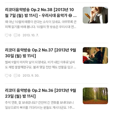
설치 -> 클릭..
더 소나타 중에서도 중요한 작품에 손꼽히죠. 만치니는 12
개의 소나타 외에도 텔레만처럼 다양한 실내악 작품들과
리코더음악방송 Op.2 No.38 [2013년 10
협주곡을 남기기도 했습니다. 오늘은 그의 12개의 독주 소
월 7일 (월) 밤 11시] - 우리시대 음악가 ⑯ 로
나타 중에서 다섯곡을 만나 봅니다. 그럼, 오늘 밤 11시에
글 내용
렌조 카바산티
뵈요~ ● 방송일시 : 2013년 10월 14일 (월) 밤 11시 ●
때 아닌 10월에 태풍이 온다는 소식이 있네요. 아무쪼록 큰
청취방법 : 선택 ① 아래 세이라디오 플레이 버튼 누르기.
피해 없기를 바래 봅니다. 10월의 첫 방송은 우리시대 연주
또는 세이라디오 설치 후 '리코더 음악방송' 검색. 세이라디
가 열 여섯번째 시간으로 트리플라 콩코르디아의 로렌조
작성시간
0
0
2013. 10. 7.
오 설치 -> 클릭 선택 ② 윈앰프 설치 후, 아래 방송주소를
카바산티를 만나 봅니다. 앙상블을 위주로 활동한 탓에 자
윈..
신의 이름 보다는 앙상블 이름을 통해 더 잘 알려진 연주가
카바산티... 그의 다채로운 음악세계...기대하셔도 좋을 것
리코더 음악방송 Op.2 No.37 [2013년 9월
같습니다. ^^ 그럼, 오늘 밤 11시에 뵈요~ ● 방송일시 : 2
30일 (월) 밤 11시]
013년 10월 7일 (월) 밤 11시 ● 청취방법 : 선택 ① 아래
글 내용
세이라디오 플레이 버튼 누르기. 또는 세이라디오 설치 후
벌써 9월의 마지막 날이 되었네요. 비가 내린 이후로 날씨
'리코더 음악방송' 검색. 세이라디오 설치 -> 클릭 선택 ②
도 제법 쌀쌀해졌구요. 불과 몇일 전만 해도 반팔을 입고 다
윈앰프 설치 후, 아래 방송주소를 윈앰프의 열기(ADD)->
녔는데 말이지요..^^ 쌀쌀한 날씨에 감기 조심하시고, 오늘
작성시간
0
0
2013. 9. 30.
URL 추가에 붙여넣기. 선택 ③ 스마트폰의 경..
밤 11시에 뵐께요. ^^ ● 방송일시 : 2013년 9월 30일
(월) 밤 11시 ● 청취방법 : 선택 ① 아래 세이라디오 플레
이 버튼 누르기. 또는 세이라디오 설치 후 '리코더 음악방
리코더 음악방송 Op.2 No.36 [2013년 9월
송' 검색. 세이라디오 설치 -> 클릭 선택 ② 윈앰프 설치
23일 (월) 밤 11시]
후, 아래 방송주소를 윈앰프의 열기(ADD)-> URL 추가에
글 내용
붙여넣기. 선택 ③ 스마트폰의 경우 우측에서 기종에 따라
추석 연휴, 잘 보내셨나요? 간만에 긴 연휴를 보내다보니
앱 설치 후 '리코더 음악방송' 검색 [ 아이폰 / 안드로이드폰
일상으로의 복귀를 기다리시는 분들도 계시더군요. 1주일
] ● 방송주소 : http://recorder.saycast.com ● 윈앰
만에 만나는 리코더 음악방송... 이번 방송은 자유로운 주제