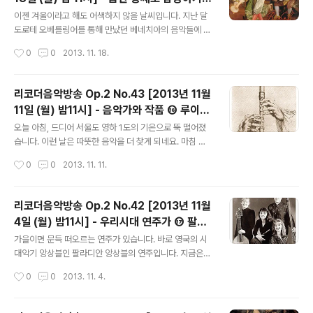
니다. 몽세라 피구에라스의 자장가를 담은 음반 Ninna Na
글 내용
⑰ 앙상블 르벨이 연주하는 나폴리의 협주곡
nna 에 실린 곡입니다. 그녀의 남편 조르디와 자녀들인 아
이젠 겨울이라고 해도 어색하지 않을 날씨입니다. 지난 달
리안나나 페란이 그녀가 그리울 때 이 음반을 들으며 추억
도로테 오베를링어를 통해 만났던 베네치아의 음악들에 이
할지도 모르겠다는 상상을 해봅니다. 그럼, 오늘 밤 11시에
어 이번 달의 음반 통째로 감상하기 시간에는 앙상블 르벨
작성시간
0
0
2013. 11. 18.
뵈요~ ● 방송일시 : 2013년 11월 25일 (월) 밤 11시 ●
이 들려주는 나폴리의 음악들과 만나 봅니다. 앙상블 르벨
청취방법 ..
은 외르그 미하엘 슈바르츠가 이끄는 시대악기 단체로, 이
음반에는 리코더 연주가 마티아스 마우테가 함께 참여했습
리코더음악방송 Op.2 No.43 [2013년 11월
니다. 프란체스코 만치니, 알레슨트로 스카를랏티, 로베르
11일 (월) 밤11시] - 음악가와 작품 ⑯ 루이에
트 발렌티니의 협주곡들을 이번 시간에 함께 만나 봅니다.
글 내용
의 리코더 소나타
그럼, 오늘 밤 11시에 뵈요~ ● 방송일시 : 2013년 11월 1
오늘 아침, 드디어 서울도 영하 1도의 기온으로 뚝 떨어졌
8일 (월) 밤 11시 ● 청취방법 : 선택 ① 아래 세이라디오
습니다. 이런 날은 따뜻한 음악을 더 찾게 되네요. 마침 오
플레이 버튼 누르기. 또는 세이라디오 설치 후 '리코더 음악
늘 방송 테마가 '음악가와 작품' 인 만큼 장 밥티스트 루이
작성시간
0
0
2013. 11. 11.
방송' 검색. 세이라디오 설치 -> 클릭 선택 ② 윈앰프 설치
에의 작품들이 떠올라서 선곡해봤습니다. 오늘날 특히 사
후, 아래 방..
랑받는 작곡가임에도 연주된 음반은 많지 않은 편인 루이
에의 작품들.. 그 중에서 다니엘 로터트와 프란스 브뤼헨,
리코더음악방송 Op.2 No.42 [2013년 11월
패트릭 데네커의 연주로 골라 봤습니다. 그럼, 오늘 밤 11시
4일 (월) 밤11시] - 우리시대 연주가 ⑰ 팔라
에 뵈요~ ● 방송일시 : 2013년 11월 11일 (월) 밤 11시 ●
글 내용
디안 앙상블|
청취방법 : 선택 ① 아래 세이라디오 플레이 버튼 누르기.
가을이면 문득 떠오르는 연주가 있습니다. 바로 영국의 시
또는 세이라디오 설치 후 '리코더 음악방송' 검색. 세이라디
대악기 앙상블인 팔라디안 앙상블의 연주입니다. 지금은
오 설치 -> 클릭 선택 ② 윈앰프 설치 후, 아래 방송주소를
거의 각자의 길을 가고 있는 그들이지만, 그들이 한데 모였
작성시간
0
0
2013. 11. 4.
윈앰프의 열기(ADD)-> URL 추가에 붙여넣기. 선택..
던 당시 청중들은 그들의 음악 덕분에 행복에 겨워 했었지
요.. 아마도 이들의 팬이라면 파멜라 소비의 리코더와 레이
첼 포저의 바이올린 음색을 지금도 잊지 못할 겁니다. 추억