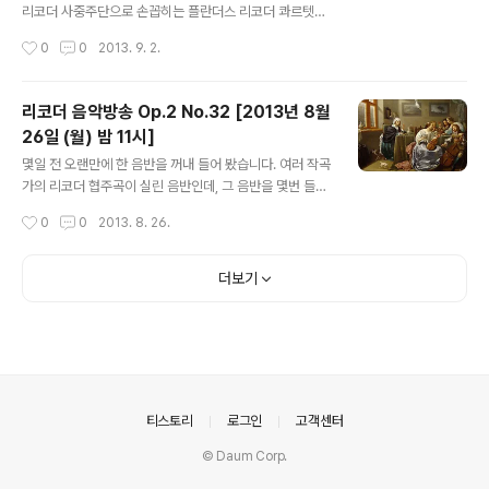
이 버튼 누르기. 또는 세이라디오 설치 후 '리코더 음악방
리코더 사중주단으로 손꼽히는 플란더스 리코더 콰르텟이
송' 검색. 세이라디오 설치 -> 클릭 선택 ② 윈앰프 설치
올해 9월 또다시 한국을 방문합니다. 이번 방문에서는 국
작성시간
0
0
2013. 9. 2.
후, 아래 방송주소를 윈앰프의 열기(ADD)-> URL 추가..
내 연주자들과의 합동 연주도 기대를 모으고 있는데요. 리
코더 앙상블의 진면목을 보여주는 플란더스 리코더 콰르
텟! 창단 30주년을 향해가는 그들의 행보에 찬사를 보내
리코더 음악방송 Op.2 No.32 [2013년 8월
며, 오늘 밤 11시에 만나 봅니다~! ^^ ● 방송일시 : 2013
26일 (월) 밤 11시]
년 9월 2일 (월) 밤 11시 ● 청취방법 : 선택 ① 아래 세이
글 내용
라디오 플레이 버튼 누르기. 또는 세이라디오 설치 후 '리코
몇일 전 오랜만에 한 음반을 꺼내 들어 봤습니다. 여러 작곡
더 음악방송' 검색. 세이라디오 설치 -> 클릭 선택 ② 윈앰
가의 리코더 협주곡이 실린 음반인데, 그 음반을 몇번 들어
프 설치 후, 아래 방송주소를 윈앰프의 열기(ADD)-> URL
봤지만, 느끼지 못했던 감동을 몇 일 전 느낄 수 있었습니
작성시간
0
0
2013. 8. 26.
추가에 붙여넣기. 선택 ③ 스마트폰의 경우 우측에서 기종
다. 어? 어? 어!!!! 했던 것이죠.. 결국 나름대로 내린 결론
에 따라 앱..
은.. 모든 연주 감동을 주지만, 듣는 사람이 문제구나! 였습
니다. ^^ 오늘 방송은 어떨까요? 오늘 월요일 밤 11시에 만
더보기
나 뵐께요~^^ ● 방송일시 : 2013년 8월 26일 (월) 밤 11
시 ● 청취방법 : 선택 ① 우측 사이드바의 세이라디오 플레
이 버튼 누르기. 또는 세이라디오 설치 후 '리코더 음악방
송' 검색. 세이라디오 설치 -> 클릭 선택 ② 윈앰프 설치
후, 아래 방송주소를 윈앰프의 열기(ADD)-> URL 추가에
붙여넣기. 선택 ③ 스마트폰의 경우 우..
의안내
티스토리
로그인
고객센터
© Daum Corp.