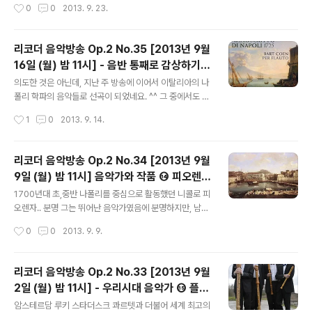
작성시간
0
0
2013. 9. 23.
프 다운받기 : http:/..
로 여러분들과 만납니다. 오늘 밤 11시에 뵐께요. ^^ ● 방
송일시 : 2013년 9월 23일 (월) 밤 11시 ● 청취방법 : 선
택 ① 아래 세이라디오 플레이 버튼 누르기. 또는 세이라디
리코더 음악방송 Op.2 No.35 [2013년 9월
오 설치 후 '리코더 음악방송' 검색. 세이라디오 설치 -> 클
16일 (월) 밤 11시] - 음반 통째로 감상하기
릭 선택 ② 윈앰프 설치 후, 아래 방송주소를 윈앰프의 열기
글 내용
⑮ 바트 코엔 - 1725년 나폴리의 필사본
(ADD)-> URL 추가에 붙여넣기. 선택 ③ 스마트폰의 경
의도한 것은 아닌데, 지난 주 방송에 이어서 이탈리아의 나
우 우측에서 기종에 따라 앱 설치 후 '리코더 음악방송' 검
폴리 학파의 음악들로 선곡이 되었네요. ^^ 그 중에서도 알
색 [ 아이폰 / 안드로이드폰 ] ● 방송주소 : http://record
레산드로 스카를랏티와 만치니를 중심으로, 그리고 사리까
작성시간
1
0
2013. 9. 14.
er.saycast.com ● 윈앰프 ..
지 함께 만나보는 시간이 되겠습니다. 무엇보다도 훌륭한
연주임에도 잘 알려지지 않은 바트 코엔의 리코더 연주로
감상하는 것에 큰 의미를 두려고 합니다. 9월 16일 월요일
리코더 음악방송 Op.2 No.34 [2013년 9월
밤 11시에 뵐께요. ^^ ● 방송일시 : 2013년 9월 16일
9일 (월) 밤 11시] 음악가와 작품 ⑭ 피오렌자
(월) 밤 11시 ● 청취방법 : 선택 ① 우측 사이드바의 세이
글 내용
리코더 협주곡
라디오 플레이 버튼 누르기. 또는 세이라디오 설치 후 '리코
1700년대 초,중반 나폴리를 중심으로 활동했던 니콜로 피
더 음악방송' 검색. 세이라디오 설치 -> 클릭 선택 ② 윈앰
오렌자.. 분명 그는 뛰어난 음악가였음에 분명하지만, 남겨
프 설치 후, 아래 방송주소를 윈앰프의 열기(ADD)-> URL
진 작품이 많지 않다보니 당대의 여러 작곡가들에 비해 덜
작성시간
0
0
2013. 9. 9.
추가에 붙여넣기. 선택 ③ 스마트폰의 경우 우측에서 기종
알려진 것이 사실입니다. 불과 20여곡의 작품으로 짐작할
에..
수 밖에 없지만, 그 작품들만으로도 이 훌륭한 음악가를 증
명하기엔 충분한 것 같습니다. 그 중에서 리코더를 위한 네
리코더 음악방송 Op.2 No.33 [2013년 9월
곡의 협주곡을 이번 방송에서 만나 봅니다. 월요일 밤 11시
2일 (월) 밤 11시] - 우리시대 음악가 ⑮ 플란
에 뵐께요~! ^^ ● 방송일시 : 2013년 9월 9일 (월) 밤 11
글 내용
더스 리코더 콰르텟
시 ● 청취방법 : 선택 ① 우측 사이드바의 세이라디오 플레
암스테르담 루키 스타더스크 콰르텟과 더불어 세계 최고의