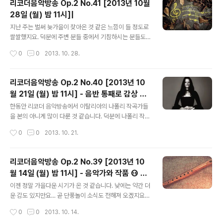
리코더음악방송 Op.2 No.41 [2013년 10월
의 책장을 넘기듯 오늘 그들과 만나 봅니다. 오늘 밤 11시에
28일 (월) 밤 11시]|
뵈요~ ● 방송일시 : 2013년 11월 4일 (월) 밤 11시 ● 청
글 내용
취방법 : 선택 ① 아래 세이라디오 플레이 버튼 누르기. 또
지난 주는 벌써 늦가을이 찾아온 것 같은 느낌이 들 정도로
는 세이라디오 설치 후 '리코더 음악방송' 검색. 세이라디오
쌀쌀했지요. 덕분에 주변 분들 중에서 기침하시는 분들도
설치 -> 클릭 선택 ② 윈앰프 설치 후, 아래 방송주소를 윈
많이 뵌 것 같습니다. 오늘 선곡표가 많이 늦었습니다. 죄송
작성시간
0
0
2013. 10. 28.
앰프의 열기(ADD)-> URL 추가에 붙여넣기. 선택 ③ 스
하구요..^^ 오늘은 가을에 잘 어울릴 것 같은 음악들로 골라
마..
봤습니다. 오늘 밤 11시에 뵈요~ ● 방송일시 : 2013년 10
월 28일 (월) 밤 11시 ● 청취방법 : 선택 ① 블로그 우측
리코더음악방송 Op.2 No.40 [2013년 10
사이드바의 세이캐스트 플레이 버튼 누르기. 또는 세이라
월 21일 (월) 밤 11시] - 음반 통째로 감상 ⑯
디오 설치 후 '리코더 음악방송' 검색. 세이라디오 설치 ->
글 내용
도로테 오베를링어 - 플라우토 베네치아노
클릭 선택 ② 윈앰프 설치 후, 아래 방송주소를 윈앰프의 열
한동안 리코더 음악방송에서 이탈리아의 나폴리 작곡가들
기(ADD)-> URL 추가에 붙여넣기. 선택 ③ 스마트폰의
을 본의 아니게 많이 다룬 것 같습니다. 덕분에 나폴리 작곡
경우 우측에서 기종에 따라 앱 설치 후 '리코더 음악방송'
가들을 소개할 수 있는 좋은 기회였다고 생각되는데요. 이
작성시간
0
0
2013. 10. 21.
검색 [ 아이폰 / 안드로이드폰 ] ● 방송주소 :..
번에는 도로테 오베를링어를 통해 베네치아로 살짝 건너가
볼까 합니다. 우리에게 익숙한 비발디와 마르첼로 등을 만
나는 시간... 어떤 레퍼토리보다도 도로테 오베를링어에게
리코더음악방송 Op.2 No.39 [2013년 10
잘 맞는 옷이 이 음악들이 아닐까 싶구요. 게다가 과거 비발
월 14일 (월) 밤 11시] - 음악가와 작품 ⑮ 만
디의 리코더 협주곡을 연주할 때 멋지게 호흡을 맞추었던
글 내용
치니의 리코더 소나타
마르카의 유쾌한 친구들이 함께 합니다. 오늘 밤 11시에 뵈
이젠 정말 가을다운 시기가 온 것 같습니다. 낮에는 약간 더
요~ ● 방송일시 : 2013년 10월 21일 (월) 밤 11시 ● 청
운 감도 있지만요... 곧 단풍놀이 소식도 전해져 오겠지요?
취방법 : 선택 ① 아래 세이라디오 플레이 버튼 누르기. 또
오늘은 우리시대 음악가 시리즈로 프란체스코 만치니를 만
작성시간
0
0
2013. 10. 14.
는 세이라디오 설치 후 '리코더 음악방송' 검색. 세이라디오
나 봅니다. 그의 12개의 리코더 소나타는 이탈리아의 리코