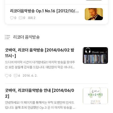
리코더음악방송 Op.1 No.16 [2012/10/02
0시]
0
0
조회
2
리코더 음악방송
분류 전체보기
주요 글 목록
굿바이, 리코더 음악방송 [2014/06/02 밤
11시~]
글 내용
드디어 마지막 시간이 다가왔네요!! 마지막 방송을 찾아주
신 모든 분들께 감사를 드립니다. 대단원의 막은 아니더라
도, 나름 소중한 공간이었던 만큼 마지막 방송을 소개하면
작성시간
0
6
2014. 6. 2.
서 다소 거창한 표현들도 쓰게 된 것 같습니다. 약 2년의 시
간 동안 리코더 음악을 소개해보겠다는 마음으로 방송을
시작했고, 이젠 개인적인 심적 변화(?)로 인해 짧디 짧았던
굿바이, 리코더음악방송 안내 [2014/06/0
방송을 접습니다. 그냥 접기 아쉬워 마지막 방송을 준비했
2]
습니다. 그간 방송을 들으셨던 분들도 계시겠지만, 아마도
글 내용
이번 방송을 처음이자 마지막으로 들으시는 분들이 더 많
안녕하세요! 이 페이지를 통해서는 무척 오랜만에 인사드
을 것 같습니다. 진행은 어설플지라도 음악만큼은 여러분
립니다. 올해 초에 언급했던 Op.3 은 이 마지막 방송을 시
들을 만족시켜 줄 거라는 확신을 갖고 곧 시작합니다. 오늘
작으로 동시에 마침표를 찍게 되겠습니다. 사실 올 해에는