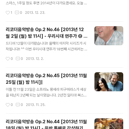
년부터는 블로그로 방문해주시면 감사하겠습니다. http://
스마스, 1주일 정도 후면 2014년이 다가오겠네요. 오늘 방
www.recordermusic.net 입니다. 그렇다고 카폐를 폐
송은 크리스마스를 기념하며 리코더 앙상블인 플란더스 리
작성시간
1
0
2013. 12. 23.
쇄하지는 않을 거에요. 여기도 나름의 좋은 추억이 담겨 있
코더 사중주단과 여성 보컬 앙상블인 엔칸타르, 그리고 소
는 ..
프라노 세실 켐페나에르가 함께 참여한 '노엘, 노엘' 음반을
감상합니다. 그럼, 오늘 밤 11시에 뵈요~ ● 방송일시 : 20
리코더음악방송 Op.2 No.46 [2013년 12
13년 12월 23일 (월) 밤 11시 ● 청취방법 : 선택 ① 아래
월 2일 (월) 밤 11시] - 우리시대 연주가 ⑱ 프
세이라디오 플레이 버튼 누르기. 또는 세이라디오 설치 후
글 내용
레드릭 드 루스
'리코더 음악방송' 검색. 세이라디오 설치 -> 클릭 선택 ②
드디어 12월이 다가왔습니다!! 올해의 마지막 시리즈가 시
윈앰프 설치 후, 아래 방송주소를 윈앰프의 열기(ADD)->
작됩니다!! ^^ 이번 우리시대 연주가 18번째 시간에서는 프
URL 추가에 붙여넣기. 선택 ③ 스마트폰의 경우 우측에서
레드릭 드 루스를 만나 봅니다. 국내에서는 '영국의 리코더'
작성시간
0
0
2013. 12. 2.
기종에 따라 앱 설치 후 '리코더 음악방송' 검색 ..
라는 타이틀로 발매되었던 음반으로 잘 알려져 있는 연주
가죠. 그럼, 오늘 밤 11시에 뵈요~ ● 방송일시 : 2013년 1
2월 2일 (월) 밤 11시 ● 청취방법 : 선택 ① 우측 사이드바
리코더음악방송 Op.2 No.45 [2013년 11월
의 세이라디오 플레이 버튼 누르기. 또는 세이라디오 설치
25일 (월) 밤 11시]|
후 '리코더 음악방송' 검색. 세이라디오 설치 -> 클릭 선택
글 내용
② 윈앰프 설치 후, 아래 방송주소를 윈앰프의 열기(ADD)
이틀 전 11월 23일은 소프라노 몽세라 피구에라스가 세상
-> URL 추가에 붙여넣기. 선택 ③ 스마트폰의 경우 우측
을 떠난지 2년째 되는 날이었습니다. 2년전 알리아 복스
에서 기종에 따라 앱 설치 후 '리코더 음악방송' 검색 [ 아이
홈페이지는 그녀를 애도하는 분위기로 가득했었는데요...
작성시간
0
0
2013. 11. 25.
폰 / 안드로이드폰 ] ● 방송주소 : htt..
여전히 피구에라스를 떠올리면 그녀의 남편과 자녀들이 떠
오르곤 합니다. 늘 함께 연주했기 때문인지는 몰라도 그 만
큼 더 애틋한 감정을 갖게 만드네요. 이번 방송은 11월 마지
리코더음악방송 Op.2 No.44 [2013년 11월
막 방송으로, 마지막 곡을 피구에라스의 노래로 실어 봤습
18일 (월) 밤 11시] - 음반 통째로 감상하기