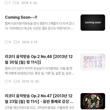
작성시간
1
6
2014. 5. 26.
밤, 6월 2일 밤 11시에 아래 세이라디오의 플레이 버튼을
팟캐스트를 통해 진행해보려는 욕심도 나름 있었고, 5월
클릭해주세요. PS: ① 리코더..
정도 방송을 개시하려고 계획도 했었죠... 나름 팟캐스트 계
정까지도 등록했던 참이었습니다. 하지만, 얼마 전 부턴가
Coming Soon~~!!
스스로를 돌아보면서 지금은 때가 아니다? 라는 생각에 어
글 내용
벌써 리코더음악방송을 잠시 멈춘지 3개월이 다 되어 갑니
렵지만, 방송을 접기로 결심했습니다. 구체적인 이야기는
다. 이러려던건 아닌데, 시간은 결코 잠시도 머뭇거리지 않
방송을 하면서 말씀드리게 될 지도 모르겠네요. 늘 시작이
네요..^^ 2014년의 계획은 기존의 방송처럼 해당 시간에
있으면 끝이 있죠. 그래서 2012년 6월에 시작했던 방송....
만 들을 수 있는 단점을 커버하기 위해 팟캐스트 방송으로
이제 그 방송에 마침표도 찍으려 합니다. 오늘 아침 페이스
작성시간
0
0
2014. 3. 13.
진행해보려고 했습니다. 물론, 지금도 마찬가지구요. 아무
북에 이벤트 페이지를 개설했습니다. 혹시 6월 2일에 함께
래도 실시간 방송보다 준비과정이 좀 걸리고, 이런저런 핑
듣고 싶은 곡 있으시..
계로 미루다보니 3개월 가까이 시간이 지났네요. 하지만,
리코더 음악방송 Op.2 No.48 [2013년 12
4월부터 시작해보려고 합니다. 리코더음악방송 Op.3이
월 30일 (월) 밤 11시]|
팟캐스트 방송 형식 외에도 기존의 방송과 달라지는게 있
글 내용
다면, 매 회마다 한 장씩의 음반을 소개해드리는 방식으로
벌써 2013년의 마지막 방송날이 다가왔네요. 다들 올 한
진행할 거라는 겁니다. 너무 큰 기대는 마시고, 혹시 궁금하
해 어떻게 보내셨는지요. 좋은 일, 기쁜 일, 슬픈 일, 실망스
시거든 4월에 다시 뵙도록 하죠~^^ 방송선곡은 마찬가지
런 일들이 누구에게나 많았겠지만, 대부분 안 좋았던 기억
작성시간
0
0
2013. 12. 30.
로 이 게시판을 통해 공지하겠습니다..
은 더 잘 떠오르는 것도 같습니다. 이제 몇일 남지 않은 20
13년, 뜻깊게 잘 마무리하시고 2014년 새 해를 맞이하면
좋겠네요. 내년 방송부터는 음악방송 카페는 더 이상 활용
리코더 음악방송 Op.2 No.47 [2013년 12
하지 않을 생각입니다. 다른 것보다도 제가 멀티채널이 안
월 23일 (월) 밤 11시] - 음반 통째로 감상 ⑱
되다보니 블로그와 카페 두 개를 다 제대로 하기가 어렵더
글 내용
FRQ - 노엘, 노엘
라구요. 실은 한 가지도 제대로 못하는게 현실입니다. ^^ 내
2주를 개인사정으로 쉬고, 3주만에 뵙네요. 이틀후면 크리